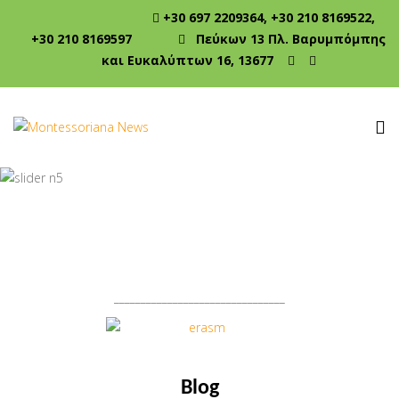
+30 697 2209364
,
+30 210 8169522
,
+30 210 8169597
Πεύκων 13 Πλ. Βαρυμπόμπης
και Ευκαλύπτων 16, 13677
________________________________
Blog