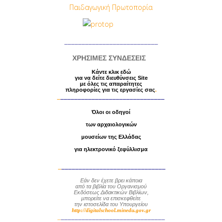
Παιδαγωγική Πρωτοπορία
___________________________
ΧΡΗΣΙΜΕΣ ΣΥΝΔΕΣΕΙΣ
Κάντε κλικ εδώ
για να δείτε διευθύνσεις Site
με
όλες τις απαραίτητες
πληροφορίες
για τις εργασίες σας
.
_
______________________________
Όλοι οι οδηγοί
των αρχαιολογικών
μουσείων της Ελλάδας
για ηλεκτρονικό ξεφύλλισμα
_
______________________________
Εάν δεν έχετε βρει κάποια
από τα βιβλία
του Οργανισμού
Εκδόσεως Διδακτικών Βιβλίων,
μπορείτε να επισκεφθείτε
την ιστοσελίδα του Υπουργείου
http://digitalschool.minedu.gov.gr
_
______________________________